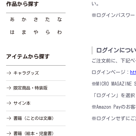
い。
作品から探す
※ログインパスワー
あ
か
さ
た
な
は
ま
や
ら
わ
ログインにつ
アイテムから探す
ご注文前に、下記ペ
ログインページ：
ht
キャラグッズ
※MICRO MAG
限定商品・特装版
「ログイン」を選択
サイン本
※Amazon Pa
書籍（ことのは文庫）
※ログインせずにご
書籍（絵本・児童書）