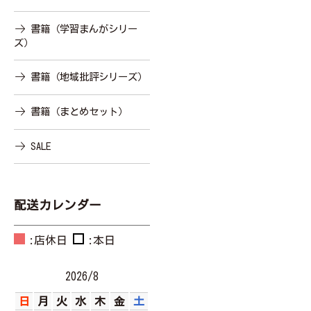
書籍（学習まんがシリー
ズ）
書籍（地域批評シリーズ）
書籍（まとめセット）
SALE
配送カレンダー
:店休日
:本日
2026/8
日
月
火
水
木
金
土