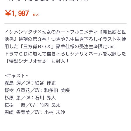
￥1,997
税込
イケメンヤクザ×幼女のハートフルコメディ『組長娘と世
話係』待望の第３巻！つきや先生描き下ろしイラストを使
用した「三方背ＢＯＸ」豪華仕様の受注生産限定ver.
ドラマＣＤに加えて描き下ろしシナリオネームを収録した
「特製シナリオ台本」も封入！
-キャスト-
霧島 透／CV：細谷 佳正
桜樹 八重花／CV：和多田 美咲
杉原 恵／CV：石川 界人
桜樹 一彦／CV：竹内 良太
黒崎 香菜美／CV：小林 未沙