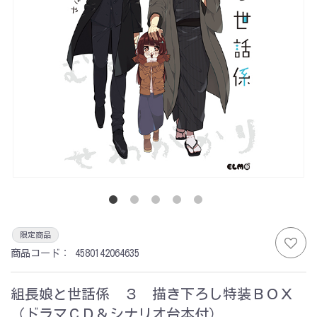
限定商品
商品コード：
4580142064635
組長娘と世話係 ３ 描き下ろし特装ＢＯＸ
（ドラマＣＤ＆シナリオ台本付）