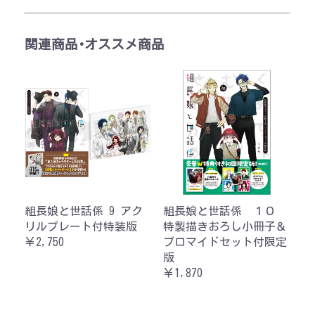
関連商品･オススメ商品
組長娘と世話係 9 アク
組長娘と世話係 １０
リルプレート付特装版
特製描きおろし小冊子＆
￥2,750
ブロマイドセット付限定
版
￥1,870