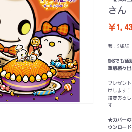
さん
￥1,43
著：SAKAE
SNSでも話
重版続々出
プレゼント
けします！
描きおろし
す。
★カバーの
ウンロード