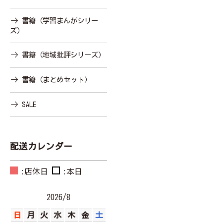
書籍（学習まんがシリー
ズ）
書籍（地域批評シリーズ）
書籍（まとめセット）
SALE
配送カレンダー
:店休日
:本日
2026/8
日
月
火
水
木
金
土