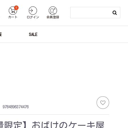
0
り
カート
ログイン
会員登録
版
SALE
：
9784896374476
量限定】おばけのケーキ屋