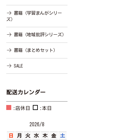
書籍（学習まんがシリー
ズ）
書籍（地域批評シリーズ）
書籍（まとめセット）
SALE
配送カレンダー
:店休日
:本日
2026/8
日
月
火
水
木
金
土