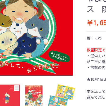
ス 
￥1,65
著：にわ
数量限定で
・通常カバ
が二重に巻
・書籍の内
★10月1
本をふって
遊んで楽し