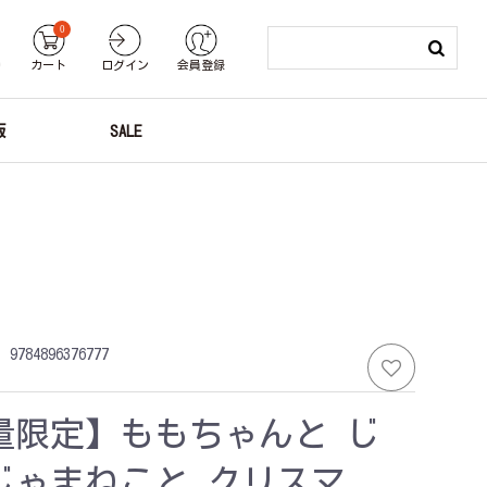
0
り
カート
ログイン
会員登録
版
SALE
：
9784896376777
量限定】ももちゃんと じ
じゃまねこと クリスマ