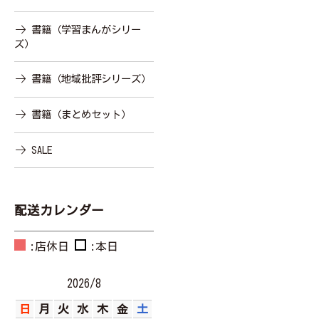
書籍（学習まんがシリー
ズ）
書籍（地域批評シリーズ）
書籍（まとめセット）
SALE
配送カレンダー
:店休日
:本日
2026/8
日
月
火
水
木
金
土