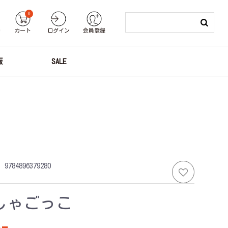
0
り
カート
ログイン
会員登録
版
SALE
：
9784896379280
しゃごっこ