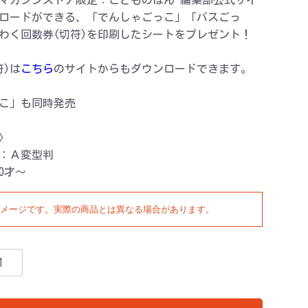
マガジンストア限定：こどものほん 編集部公式サイ
ロードができる、「でんしゃごっこ」「バスごっ
わく回数券(切符)を印刷したシートをプレゼント！
符)は
こちら
のサイトからもダウンロードできます。
こ」も同時発売
〉
：Ａ変型判
0才〜
メージです。実際の商品とは異なる場合があります。