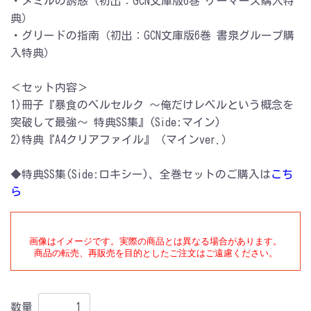
・メミルの誘惑（初出：GCN文庫版6巻 ゲーマーズ購入特
典）
・グリードの指南（初出：GCN文庫版6巻 書泉グループ購
入特典）
＜セット内容＞
1)冊子『暴食のベルセルク ～俺だけレベルという概念を
突破して最強～ 特典SS集』(Side:マイン)
2)特典『A4クリアファイル』（マインver.）
◆特典SS集(Side:ロキシー)、全巻セットのご購入は
こち
ら
画像はイメージです。実際の商品とは異なる場合があります。

商品の転売、再販売を目的としたご注文はご遠慮ください。
数量