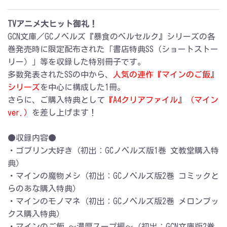
TVアニメ大ヒット御礼！
GCN文庫／GCノベルズ『暴食のベルセルク』シリーズの各
巻発売時に限定配布された「書店特典SS（ショートストー
リー）」等を収録した特別冊子です。
多数発表されたSSの中から、
人気の連作『マインのご飯』
シリーズ
を中心に構成した1冊。
さらに、ご購入特典として
『A4クリアファイル』（マイン
ver.）
を差し上げます！
●収録内容●
・ゴブリン大好き（初出：GCノベルズ版1巻 文教堂購入特
典）
・マインの魔物メシ（初出：GCノベルズ版2巻 コミックと
らのあな購入特典）
・マインのモノマネ（初出：GCノベルズ版2巻 メロンブッ
クス購入特典）
・マインのご飯 ～濃厚スープ編～（初出：GCN文庫版2巻