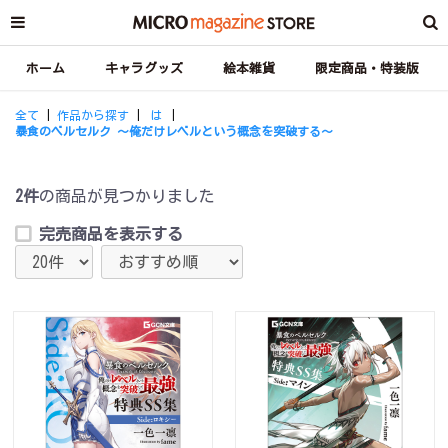
ホーム
キャラグッズ
絵本雑貨
限定商品・特装版
全て
|
作品から探す
|
は
|
暴食のベルセルク ～俺だけレベルという概念を突破する～
2件
の商品が見つかりました
完売商品を表示する