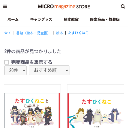
ホーム
キャラグッズ
絵本雑貨
限定商品・特装版
全て
|
書籍（絵本・児童書）
|
絵本
|
たすひくねこ
2件
の商品が見つかりました
完売商品を表示する