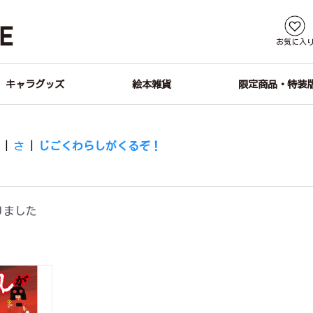
お気に入
キャラグッズ
絵本雑貨
限定商品・特装
す
|
さ
|
じごくわらしがくるぞ！
りました