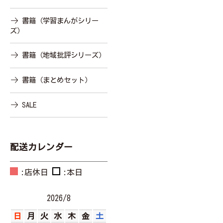
書籍（学習まんがシリー
ズ）
書籍（地域批評シリーズ）
書籍（まとめセット）
SALE
配送カレンダー
:店休日
:本日
2026/8
日
月
火
水
木
金
土