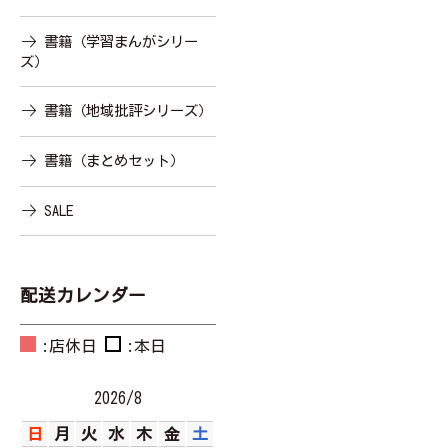
書籍（学習まんがシリー
ズ）
書籍（地域批評シリーズ）
書籍（まとめセット）
SALE
配送カレンダー
:店休日
:本日
2026/8
日
月
火
水
木
金
土