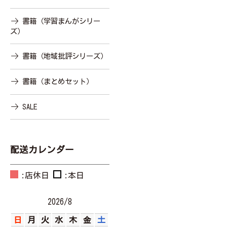
書籍（学習まんがシリー
ズ）
書籍（地域批評シリーズ）
書籍（まとめセット）
SALE
配送カレンダー
:店休日
:本日
2026/8
日
月
火
水
木
金
土