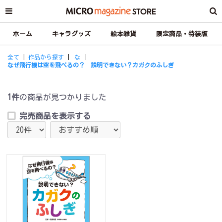
ホーム
キャラグッズ
絵本雑貨
限定商品・特装版
全て
|
作品から探す
|
な
|
なぜ飛行機は空を飛べるの？ 説明できない？カガクのふしぎ
1件
の商品が見つかりました
完売商品を表示する