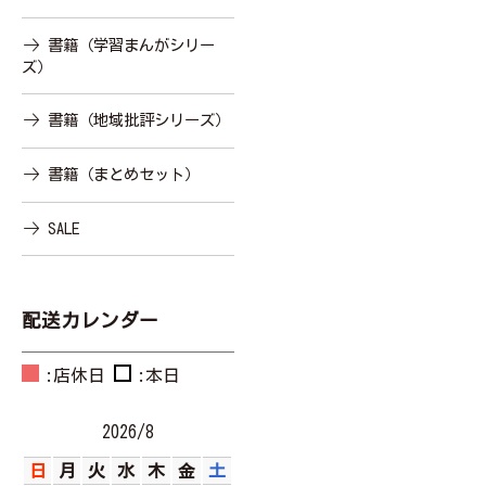
書籍（学習まんがシリー
ズ）
書籍（地域批評シリーズ）
書籍（まとめセット）
SALE
配送カレンダー
:店休日
:本日
2026/8
日
月
火
水
木
金
土