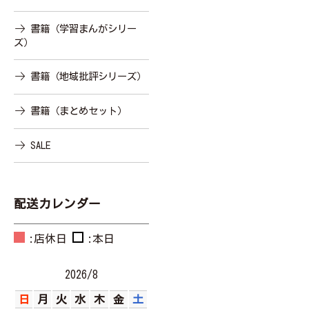
書籍（学習まんがシリー
ズ）
書籍（地域批評シリーズ）
書籍（まとめセット）
SALE
配送カレンダー
:店休日
:本日
2026/8
日
月
火
水
木
金
土